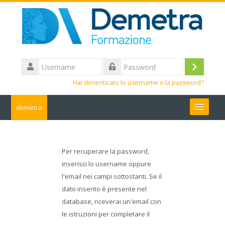
Vai
al
contenuto
principale
Username
Login
Password
Hai dimenticato lo username o la password?
demetra
Cerca
corsi
Per recuperare la password,
Invia
inserisci lo username oppure
l'email nei campi sottostanti. Se il
dato inserito è presente nel
database, riceverai un'email con
le istruzioni per completare il